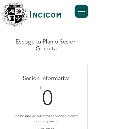
I
NCICOM
Formación y Servicios de Mediación, Coaching,
Mentoring y Ombudsman Corporativo.
Escoge tu Plan o Sesión
Gratuita
Sesión Informativa
0€
€
0
Recibe uno de nuestros servicios sin coste
alguno para ti
Plan gratis