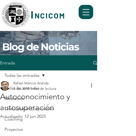
I
NCICOM
Formación y Servicios de Mediación, Coaching,
Mentoring y Ombudsman Corporativo.
Blog de Noticias
Entrada
Todas las entradas
Rafael Marcos Aranda
Todas las entradas
3 dic 2018
1 min de lectura
Autoconocimiento y
Mediación
autosuperación
Ombudsman Corporativo
Actualizado:
12 jun 2023
Coaching
Proyectos