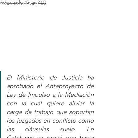
Actualizado:
12 jun 2023
Gestión de Conflictos
El Ministerio de Justicia ha 
aprobado el Anteproyecto de 
Ley de Impulso a la Mediación 
con la cual quiere aliviar la 
carga de trabajo que soportan 
los juzgados en conflicto como 
las cláusulas suelo. En 
Catalunya se prevé que hasta 