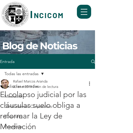
I
NCICOM
Formación y Servicios de Mediación, Coaching,
Mentoring y Ombudsman Corporativo.
Blog de Noticias
Entrada
Todas las entradas
Rafael Marcos Aranda
Todas las entradas
20 ene 2019
3 min de lectura
El colapso judicial por las
Mediación
cláusulas suelo obliga a
Ombudsman Corporativo
reformar la Ley de
Coaching
Mediación
Proyectos