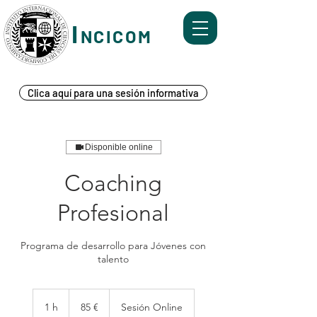
I
NCICOM
Formación y Servicios de Mediación, Coaching,
Mentoring y Ombudsman Corporativo.
Clica aquí para una sesión informativa
Disponible online
Coaching
Profesional
Programa de desarrollo para Jóvenes con
talento
85
euros
1 h
1
85 €
Sesión Online