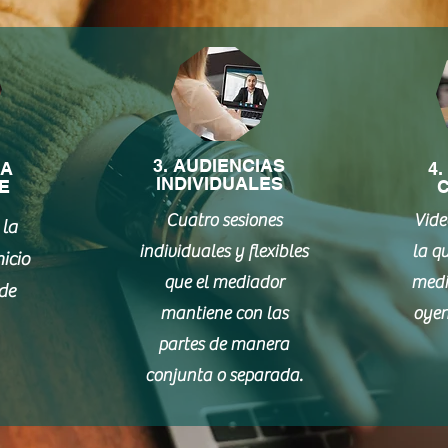
3. AUDIENCIAS
RA
4.
INDIVIDUALES
E
C
Cuatro sesiones
Vide
 la
individuales y flexibles
la qu
nicio
que el mediador
medi
de
mantiene con las
oyen
partes de manera
conjunta o separada.