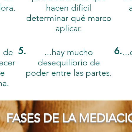
ora.
hacen difícil
determinar qué marco
aplicar.
5.
6.
d de
...hay mucho
..
ecer
desequilibrio de
se
poder entre las partes.
na.
FASES DE LA MEDIAC