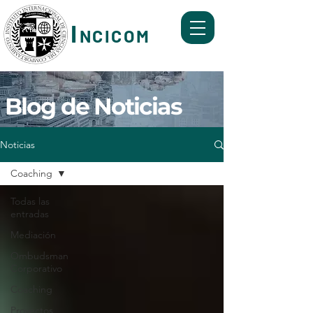
I
NCICOM
Formación y Servicios de Mediación, Coaching,
Mentoring y Ombudsman Corporativo.
Blog de Noticias
Noticias
Coaching
Todas las
entradas
Mediación
Ombudsman
Corporativo
Coaching
Proyectos