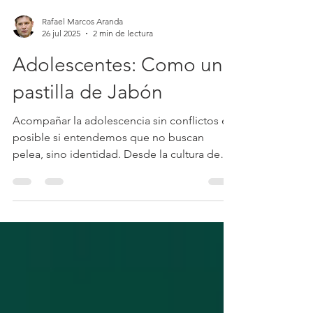
Rafael Marcos Aranda
26 jul 2025
2 min de lectura
Adolescentes: Como una
pastilla de Jabón
Acompañar la adolescencia sin conflictos es
posible si entendemos que no buscan
pelea, sino identidad. Desde la cultura de
paz, este espacio ofrece claves para educar
con límites firmes y afectivos, sin invadir ni
rendirse. Herramientas para padres, madres
y educadores que quieran comunicarse
mejor, sostener el vínculo y crecer con sus
adolescentes sin perderse en el camino.